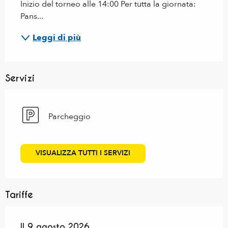
Inizio del torneo alle 14:00 Per tutta la giornata: 
Pans...
Leggi di più
Servizi
Parcheggio
VISUALIZZA TUTTI I SERVIZI
Tariffe
Il
Il
9 agosto 2026
9 agosto 2026