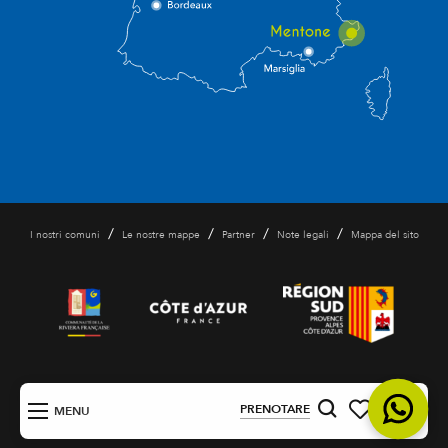
/
/
/
/
I nostri comuni
Le nostre mappe
Partner
Note legali
Mappa del sito
IT
PRENOTARE
MENU
Ricerca
Voir les favori