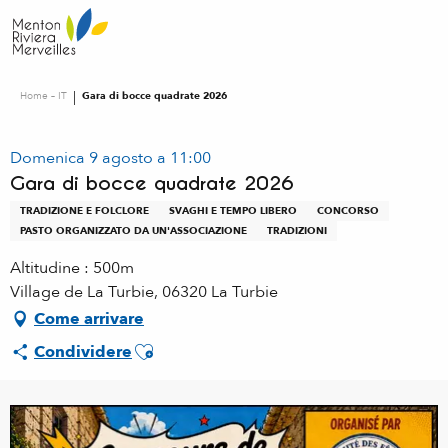
Aller
au
contenu
principal
Home – IT
Gara di bocce quadrate 2026
Domenica 9 agosto a 11:00
Gara di bocce quadrate 2026
TRADIZIONE E FOLCLORE
SVAGHI E TEMPO LIBERO
CONCORSO
PASTO ORGANIZZATO DA UN'ASSOCIAZIONE
TRADIZIONI
Altitudine : 500m
Village de La Turbie, 06320 La Turbie
Come arrivare
Ajouter aux favoris
Condividere