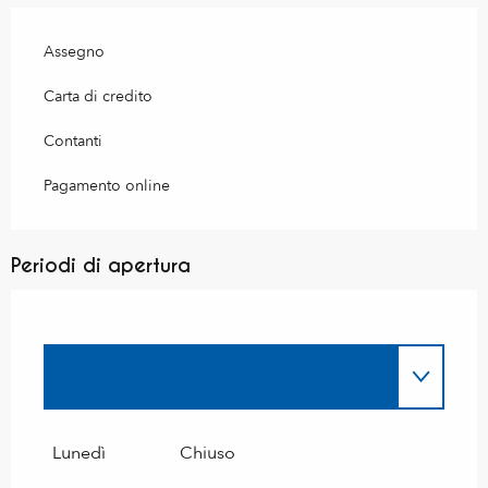
Assegno
Carta di credito
Contanti
Pagamento online
Periodi di apertura
Fino al
31 ottobre 2026
Dal
2 gennaio 2027
al
31 marzo 2027
Lunedì
Chiuso