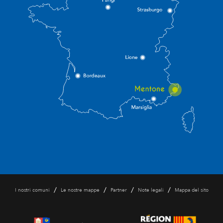
/
/
/
/
I nostri comuni
Le nostre mappe
Partner
Note legali
Mappa del sito