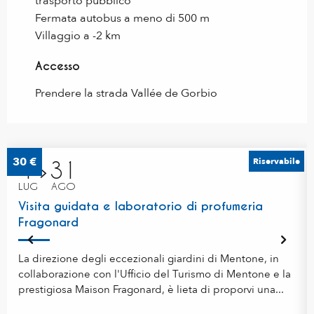
trasporto pubblico
Fermata autobus a meno di 500 m
Villaggio a -2 km
Accesso
Accesso
Prendere la strada Vallée de Gorbio
30
€
Riservabile
1
31
LUG
AGO
Visita guidata e laboratorio di profumeria
Fragonard
La direzione degli eccezionali giardini di Mentone, in
collaborazione con l'Ufficio del Turismo di Mentone e la
prestigiosa Maison Fragonard, è lieta di proporvi una...