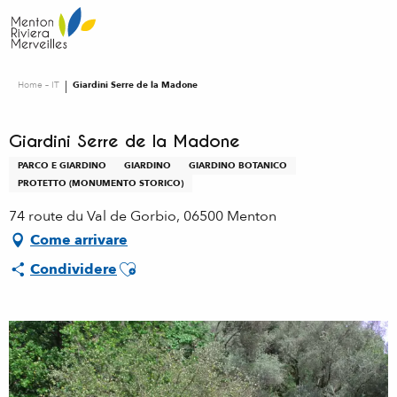
Aller
au
contenu
principal
Home – IT
Giardini Serre de la Madone
Giardini Serre de la Madone
PARCO E GIARDINO
GIARDINO
GIARDINO BOTANICO
PROTETTO (MONUMENTO STORICO)
74 route du Val de Gorbio, 06500 Menton
Come arrivare
Ajouter aux favoris
Condividere