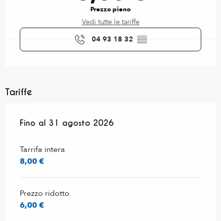
Prezzo pieno
Vedi tutte le tariffe
04 93 18 32
▒▒
Tariffe
Dal
Fino al
1 luglio 2026
31 agosto 2026
al
31 agosto 2026
Tarrifa intera
8,00 €
Prezzo ridotto
6,00 €