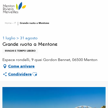
Aller
au
contenu
principal
Home – IT
Grande ruota a Mentone
1 luglio > 31 agosto
Grande ruota a Mentone
SVAGHI E TEMPO LIBERO
Espace rondelli, 9 quai Gordon Bennet, 06500 Menton
Come arrivare
Ajouter aux favoris
Condividere