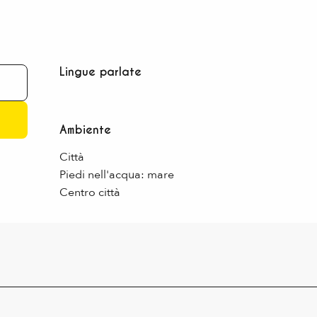
Lingue parlate
Lingue parlate
Ambiente
Ambiente
Città
Piedi nell'acqua: mare
Centro città