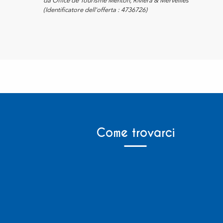
da Office de Tourisme Menton, Riviera & Merveilles
(Identificatore dell'offerta :
4736726
)
Come trovarci