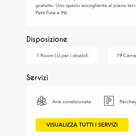
gratuito. Uno spazio accogliente al piano terra 
Petit Futé e INI.
Disposizione
1 Room (s) per i disabili
19 Came
Servizi
Aria condizionata
Parche
VISUALIZZA TUTTI I SERVIZI