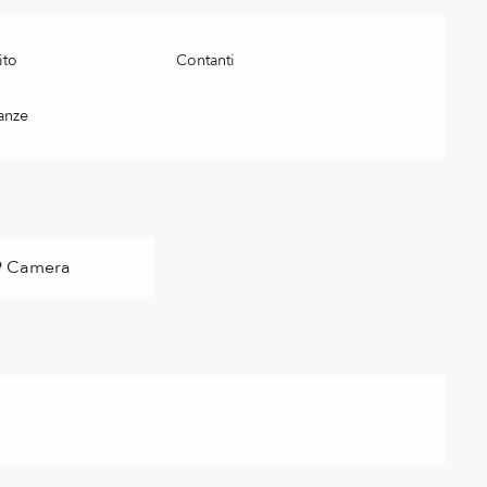
ito
Contanti
anze
9 Camera