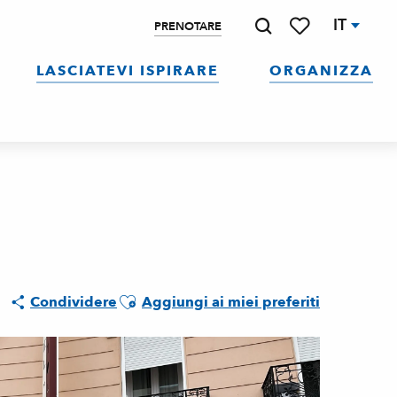
IT
PRENOTARE
Ricerca
Voir les favoris
LASCIATEVI ISPIRARE
ORGANIZZA
Ajouter aux favoris
Condividere
Aggiungi ai miei preferiti