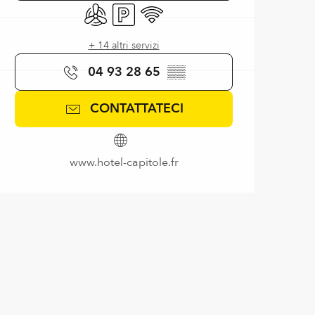
Aria condizionata
Parcheggio
Wi-Fi
+ 14 altri servizi
04 93 28 65
▒▒
CONTATTATECI
www.hotel-capitole.fr