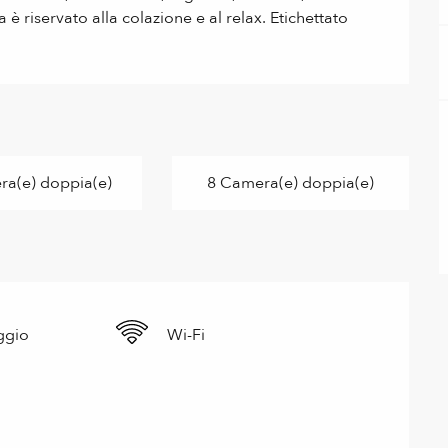
è riservato alla colazione e al relax. Etichettato 
ra(e) doppia(e)
8 Camera(e) doppia(e)
ggio
Wi-Fi