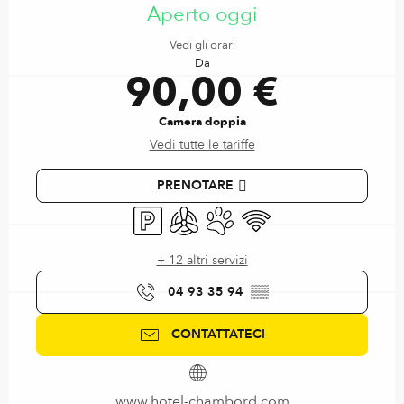
Aperto oggi
Vedi gli orari
Da
90,00 €
Camera doppia
Vedi tutte le tariffe
PRENOTARE
Parcheggio
Aria condizionata
Animali ammessi
Wi-Fi
+ 12 altri servizi
04 93 35 94
▒▒
CONTATTATECI
www.hotel-chambord.com