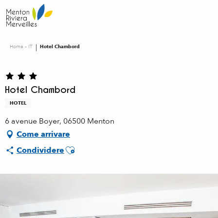
Aller
au
contenu
principal
Home – IT
Hotel Chambord
Hotel Chambord
HOTEL
6 avenue Boyer, 06500 Menton
Come arrivare
Ajouter aux favoris
Condividere