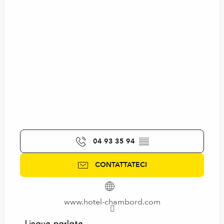
04 93 35 94
▒▒
CONTATTATECI
www.hotel-chambord.com
Lingue parlate
Lingue parlate