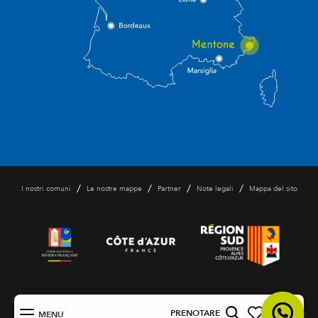
/
/
/
/
I nostri comuni
Le nostre mappe
Partner
Note legali
Mappa del sito
IT
PRENOTARE
MENU