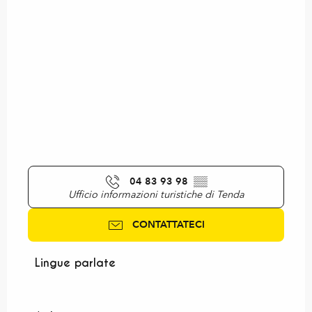
04 83 93 98
▒▒
Ufficio informazioni turistiche di Tenda
CONTATTATECI
Lingue parlate
Lingue parlate