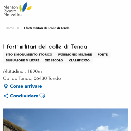
Aller
au
contenu
principal
Home – IT
I forti militari del colle di Tenda
I forti militari del colle di Tenda
SITO E MONUMENTO STORICO
PATRIMONIO MILITARE
FORTE
DISSUASORE MILITARE
XIX SECOLO
CLASSIFICATO
Altitudine : 1890m
Col de Tende, 06430 Tende
Come arrivare
Ajouter aux favoris
Condividere