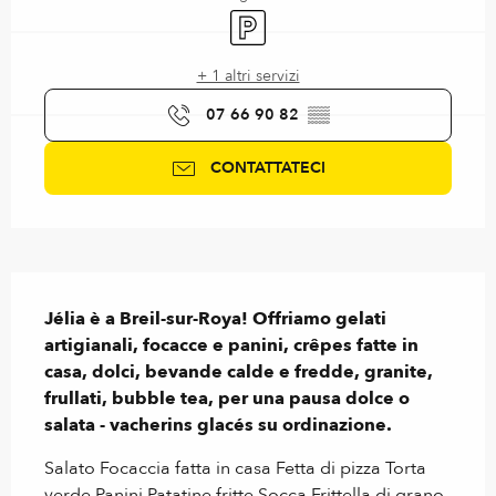
Parcheggio
+ 1 altri servizi
07 66 90 82
▒▒
CONTATTATECI
Descrizione
Jélia è a Breil-sur-Roya! Offriamo gelati 
artigianali, focacce e panini, crêpes fatte in 
casa, dolci, bevande calde e fredde, granite, 
frullati, bubble tea, per una pausa dolce o 
salata - vacherins glacés su ordinazione.
Salato Focaccia fatta in casa Fetta di pizza Torta 
verde Panini Patatine fritte Socca Frittella di grano 