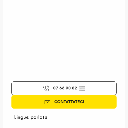
07 66 90 82
▒▒
CONTATTATECI
Lingue parlate
Lingue parlate