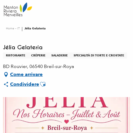
Aller
au
contenu
principal
Home – IT
Jélia Gelateria
Jélia Gelateria
RISTORANTE
CRÊPERIE
SALADERIE
SPECIALITÀ DI TORTE E CROSTATE
BD Rouvier, 06540 Breil-sur-Roya
Come arrivare
Ajouter aux favoris
Condividere