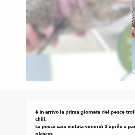
Descrizione
è in arrivo la prima giornata del pesce trof
chili.

La pesca sarà vietata venerdì 3 aprile a part
rilascio.