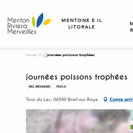
Aller
au
contenu
MENTONE E IL
principal
LITORALE
Home – IT
journées poissons trophées
journées poissons trophées
NEL WEEKEND
PESCA
Tour du Lac, 06540 Breil-sur-Roya
Come arri