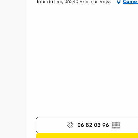
Tour du Lac, 06540 Breil-sur-Roya
Come 
06 82 03 96
▒▒