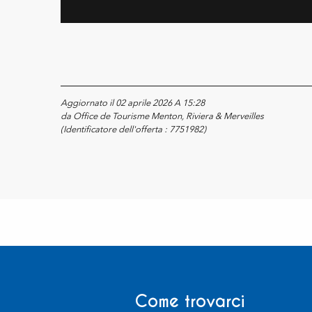
Aggiornato il 02 aprile 2026 A 15:28
da Office de Tourisme Menton, Riviera & Merveilles
(Identificatore dell'offerta :
7751982
)
Come trovarci