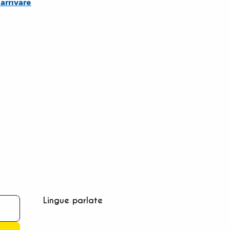
arrivare
Lingue parlate
Lingue parlate