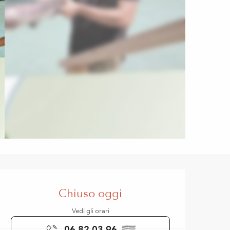
Orari e contatti
Chiuso oggi
Vedi gli orari
06 82 03 96
▒▒