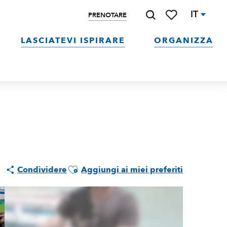
IT
PRENOTARE
Ricerca
Voir les favoris
LASCIATEVI ISPIRARE
ORGANIZZA
Ajouter aux favoris
Condividere
Aggiungi ai miei preferiti