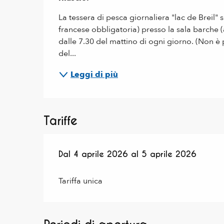
La tessera di pesca giornaliera "lac de Breil" 
francese obbligatoria) presso la sala barche (
dalle 7.30 del mattino di ogni giorno. (Non è
del...
Leggi di più
Tariffe
Dal
Dal
4 aprile 2026
4 aprile 2026
al
al
5 aprile 2026
5 aprile 2026
Tariffa unica