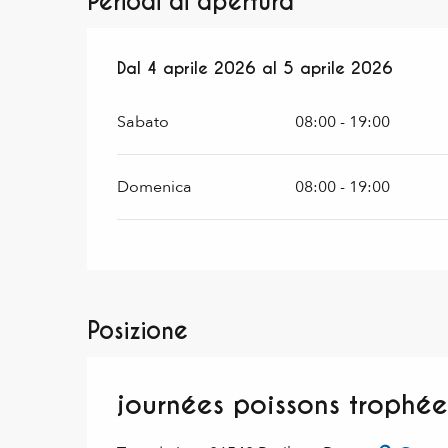
Periodi di apertura
Dal
Dal
4 aprile 2026
4 aprile 2026
al
al
5 aprile 2026
5 aprile 2026
Sabato
08:00 - 19:00
Domenica
08:00 - 19:00
Posizione
journées poissons trophée