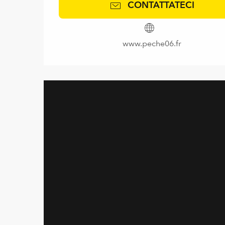
CONTATTATECI
www.peche06.fr