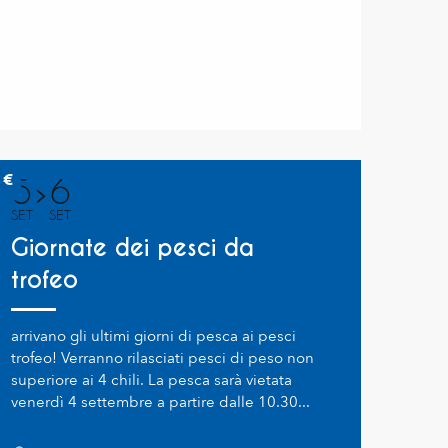
5
€
5
6
SET
SET
Giornate dei pesci da
trofeo
arrivano gli ultimi giorni di pesca ai pesci
trofeo! Verranno rilasciati pesci di peso non
superiore ai 4 chili. La pesca sarà vietata
venerdì 4 settembre a partire dalle 10.30...