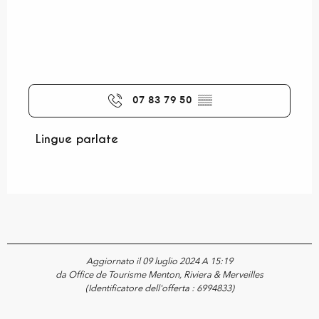
07 83 79 50
▒▒
Lingue parlate
Lingue parlate
Aggiornato il 09 luglio 2024 A 15:19
da Office de Tourisme Menton, Riviera & Merveilles
(Identificatore dell'offerta :
6994833
)