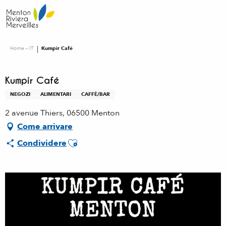
Aller
au
contenu
principal
Home – IT
Kumpir Café
Kumpir Café
NEGOZI
ALIMENTARI
CAFFÈ/BAR
2 avenue Thiers, 06500 Menton
Come arrivare
Ajouter aux favoris
Condividere