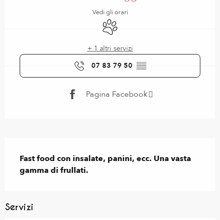
Vedi gli orari
Animali ammessi
+ 1 altri servizi
07 83 79 50
▒▒
Pagina Facebook
Descrizione
Fast food con insalate, panini, ecc. Una vasta 
gamma di frullati.
Servizi