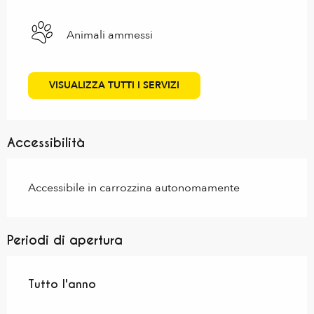
Animali ammessi
VISUALIZZA TUTTI I SERVIZI
Accessibilità
Accessibile in carrozzina autonomamente
Periodi di apertura
Tutto l'anno
Tutto l'anno