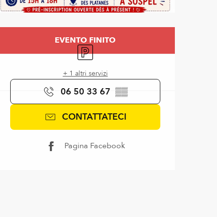
Orari e contatti
EVENTO FINITO
Parcheggio
+ 1 altri servizi
06 50 33 67
▒▒
CONTATTATECI
Pagina Facebook