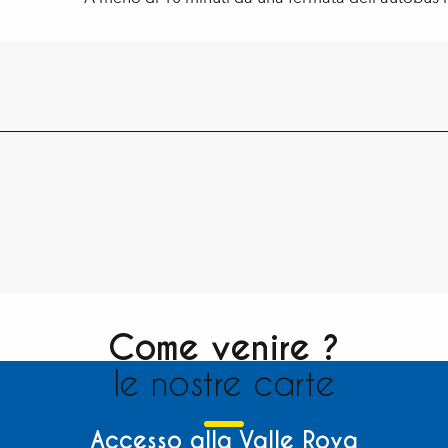
Come venire ?
le nostre carte
Accesso alla Valle Roya