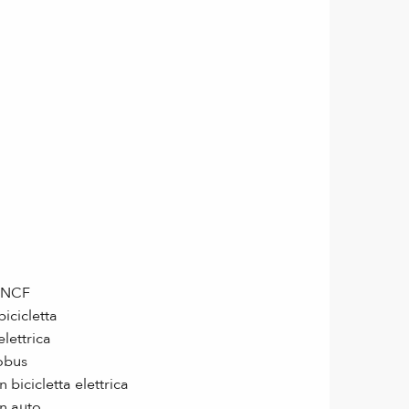
 SNCF
icicletta
lettrica
tobus
bicicletta elettrica
in auto