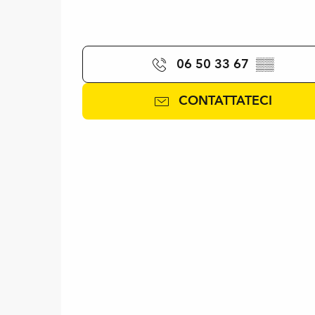
06 50 33 67
▒▒
CONTATTATECI