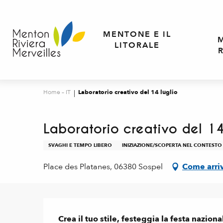
Aller
au
contenu
MENTONE E IL
principal
LITORALE
Home – IT
Laboratorio creativo del 14 luglio
Laboratorio creativo del 14
SVAGHI E TEMPO LIBERO
INIZIAZIONE/SCOPERTA NEL CONTESTO
Place des Platanes, 06380 Sospel
Come arri
Descrizione
Crea il tuo stile, festeggia la festa naziona