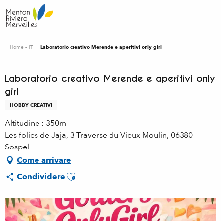
Aller
au
contenu
principal
Home – IT
Laboratorio creativo Merende e aperitivi only girl
Laboratorio creativo Merende e aperitivi only
girl
HOBBY CREATIVI
Altitudine : 350m
Les folies de Jaja, 3 Traverse du Vieux Moulin, 06380
Sospel
Come arrivare
Ajouter aux favoris
Condividere