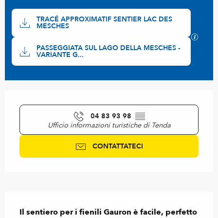
Documentazione
TRACÉ APPROXIMATIF SENTIER LAC DES
MESCHES
I file
PASSEGGIATA SUL LAGO DELLA MESCHES -
VARIANTE G...
Orari e contatti
04 83 93 98
▒▒
Ufficio informazioni turistiche di Tenda
CONTATTATECI
Descrizione
Il sentiero per i fienili Gauron è facile, perfetto 