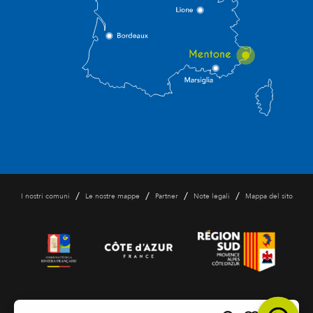
/
/
/
/
I nostri comuni
Le nostre mappe
Partner
Note legali
Mappa del sito