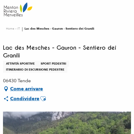
Aller
au
contenu
principal
Home – IT
Lac des Mesches - Gauron - Sentiero dei Granili
Lac des Mesches - Gauron - Sentiero dei
Granili
ATTIVITÀ SPORTIVE
SPORT PEDESTRI
ITINERARIO DI ESCURSIONE PEDESTRE
06430 Tende
Come arrivare
Ajouter aux favoris
Condividere