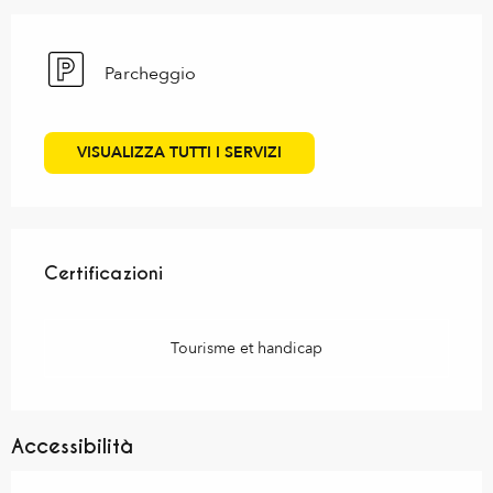
Parcheggio
VISUALIZZA TUTTI I SERVIZI
Offerte di prestazioni
Certificazioni
Certificazioni
Tourisme et handicap
Accessibilità