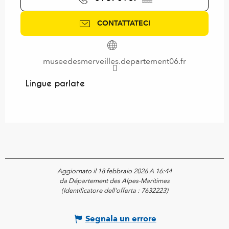
CONTATTATECI
museedesmerveilles.departement06.fr
Lingue parlate
Lingue parlate
Aggiornato il 18 febbraio 2026 A 16:44
da Département des Alpes-Maritimes
(Identificatore dell'offerta :
7632223
)
Segnala un errore