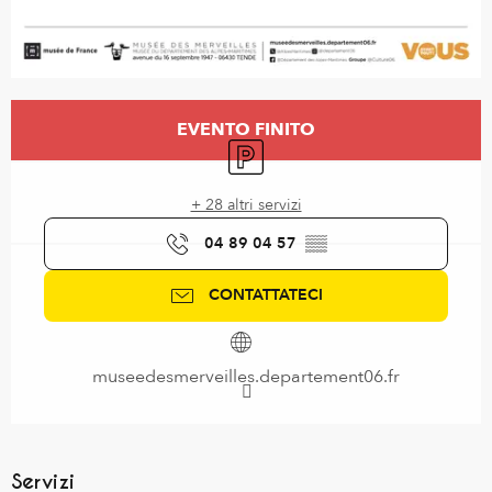
Orari e contatti
EVENTO FINITO
Parcheggio
+ 28 altri servizi
04 89 04 57
▒▒
CONTATTATECI
museedesmerveilles.departement06.fr
Servizi