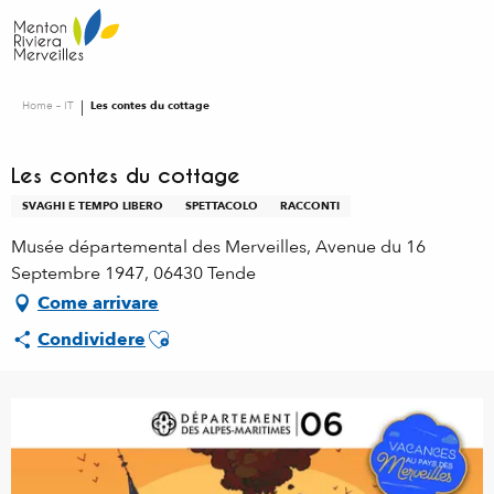
Aller
au
contenu
principal
Home – IT
Les contes du cottage
Les contes du cottage
SVAGHI E TEMPO LIBERO
SPETTACOLO
RACCONTI
Musée départemental des Merveilles, Avenue du 16
Septembre 1947, 06430 Tende
Come arrivare
Ajouter aux favoris
Condividere