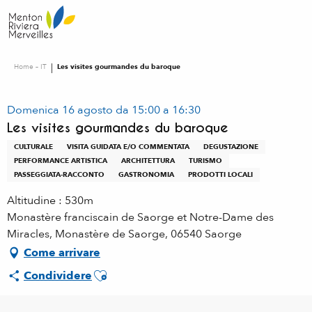
Aller
au
contenu
principal
Home – IT
Les visites gourmandes du baroque
Domenica 16 agosto da 15:00 a 16:30
Les visites gourmandes du baroque
CULTURALE
VISITA GUIDATA E/O COMMENTATA
DEGUSTAZIONE
PERFORMANCE ARTISTICA
ARCHITETTURA
TURISMO
PASSEGGIATA-RACCONTO
GASTRONOMIA
PRODOTTI LOCALI
Altitudine : 530m
Monastère franciscain de Saorge et Notre-Dame des
Miracles, Monastère de Saorge, 06540 Saorge
Come arrivare
Ajouter aux favoris
Condividere