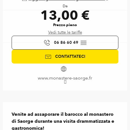
Da
13,00 €
Prezzo pieno
Vedi tutte le tariffe
06 86 60 49
▒▒
CONTATTATECI
www.monastere-saorge.fr
Descrizione
Venite ad assaporare il barocco al monastero 
di Saorge durante una visita drammatizzata e 
gastronomica!