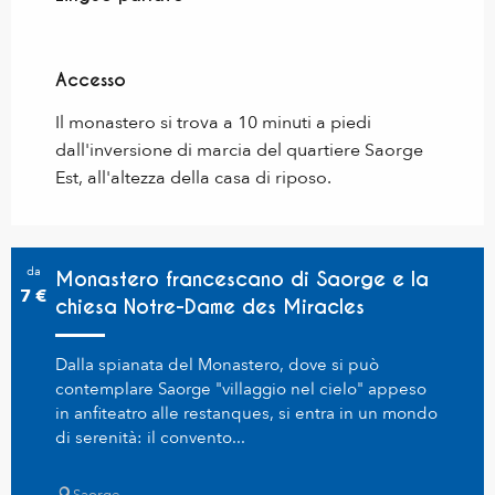
Accesso
Accesso
Il monastero si trova a 10 minuti a piedi
dall'inversione di marcia del quartiere Saorge
Est, all'altezza della casa di riposo.
da
Monastero francescano di Saorge e la
7
€
chiesa Notre-Dame des Miracles
Dalla spianata del Monastero, dove si può
contemplare Saorge "villaggio nel cielo" appeso
in anfiteatro alle restanques, si entra in un mondo
di serenità: il convento...