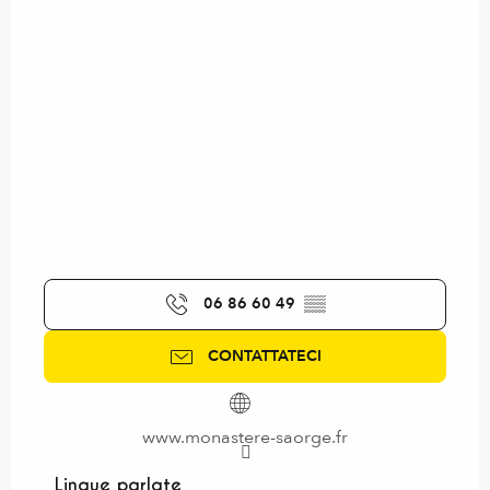
06 86 60 49
▒▒
CONTATTATECI
www.monastere-saorge.fr
Lingue parlate
Lingue parlate