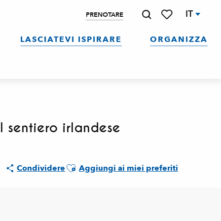
IT
PRENOTARE
Ricerca
Voir les favoris
LASCIATEVI ISPIRARE
ORGANIZZA
l sentiero irlandese
Ajouter aux favoris
Condividere
Aggiungi ai miei preferiti