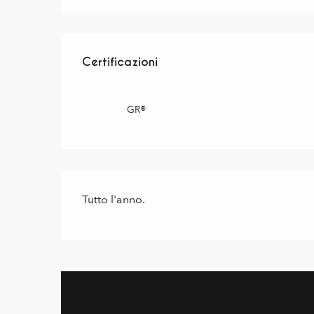
Offerte di prestazioni
Certificazioni
Certificazioni
GR®
Tutto l'anno.