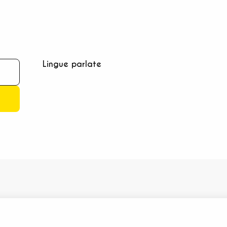
Lingue parlate
Lingue parlate