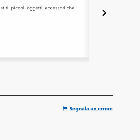
titi, piccoli oggetti, accessori che
Nel suo atelier, Rac
piccole serie, trasfer
Castellar
Segnala un errore