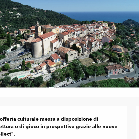
'offerta culturale messa a disposizione di 
lettura o di gioco in prospettiva grazie alle nuove 
llect".