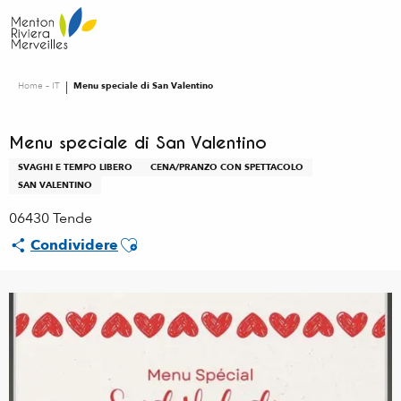
Aller
au
contenu
principal
Home – IT
Menu speciale di San Valentino
Menu speciale di San Valentino
SVAGHI E TEMPO LIBERO
CENA/PRANZO CON SPETTACOLO
SAN VALENTINO
06430 Tende
Ajouter aux favoris
Condividere