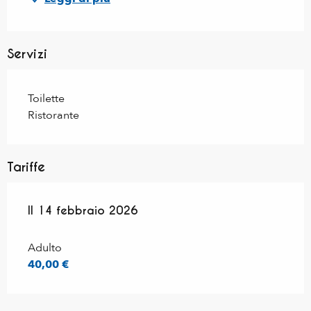
Servizi
Toilette
Ristorante
Tariffe
Il
Il
14 febbraio 2026
14 febbraio 2026
Adulto
40,00 €