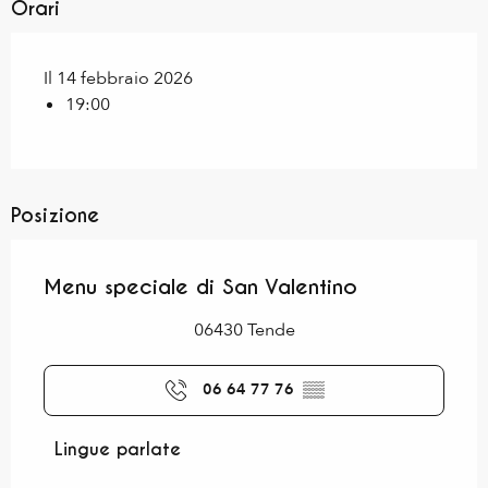
Orari
Il 14 febbraio 2026
19:00
Posizione
Menu speciale di San Valentino
06430 Tende
06 64 77 76
▒▒
Lingue parlate
Lingue parlate