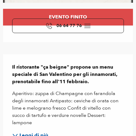
Orari e contatti
EVENTO FINITO
06 64 77 76
▒▒
Descrizione
Il ristorante "ça beigne" propone un menu 
speciale di San Valentino per gli innamorati, 
prenotabile fino all'11 febbraio.
Aperitivo: zuppa di Champagne con farandola 
degli innamorati Antipasto: ceviche di orata con 
lime e melograno fresco Confit di vitello con 
succo di tartufo e verdure novelle Dessert: 
lampone
Leggi di più