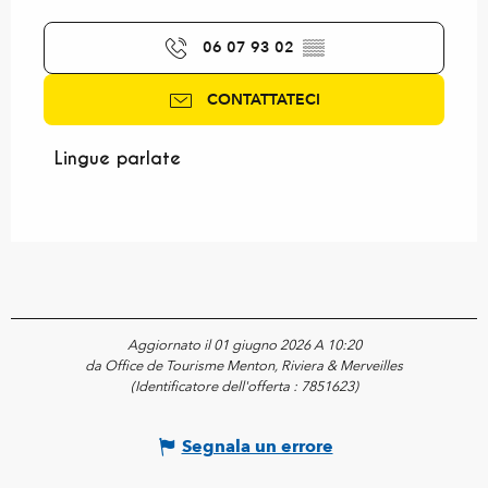
06 07 93 02
▒▒
CONTATTATECI
Lingue parlate
Lingue parlate
Aggiornato il 01 giugno 2026 A 10:20
da Office de Tourisme Menton, Riviera & Merveilles
(Identificatore dell'offerta :
7851623
)
Segnala un errore