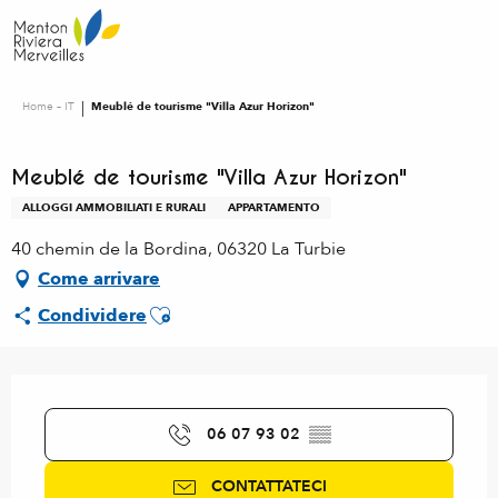
Aller
au
contenu
principal
Home – IT
Meublé de tourisme "Villa Azur Horizon"
Meublé de tourisme "Villa Azur Horizon"
ALLOGGI AMMOBILIATI E RURALI
APPARTAMENTO
40 chemin de la Bordina, 06320 La Turbie
Come arrivare
Ajouter aux favoris
Condividere
Orari e contatti
06 07 93 02
▒▒
CONTATTATECI