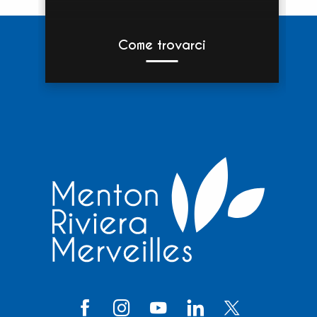
Come trovarci