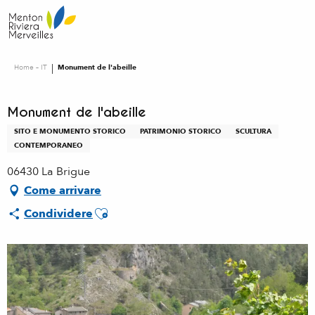
Aller
au
contenu
principal
Home – IT
Monument de l'abeille
Monument de l'abeille
SITO E MONUMENTO STORICO
PATRIMONIO STORICO
SCULTURA
CONTEMPORANEO
06430 La Brigue
Come arrivare
Ajouter aux favoris
Condividere