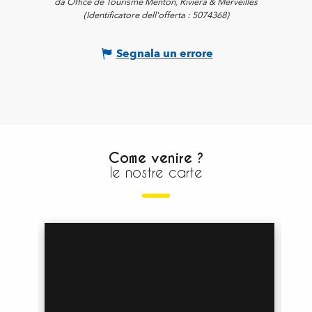
da Office de Tourisme Menton, Riviera & Merveilles
(Identificatore dell'offerta :
5074368
)
Segnala un errore
Come venire ?
le nostre carte