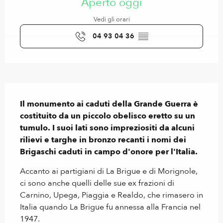
Aperto oggi
Vedi gli orari
04 93 04 36
▒▒
Descrizione
Il monumento ai caduti della Grande Guerra è 
costituito da un piccolo obelisco eretto su un 
tumulo. I suoi lati sono impreziositi da alcuni 
rilievi e targhe in bronzo recanti i nomi dei 
Brigaschi caduti in campo d'onore per l'Italia.
Accanto ai partigiani di La Brigue e di Morignole, 
ci sono anche quelli delle sue ex frazioni di 
Carnino, Upega, Piaggia e Realdo, che rimasero in 
Italia quando La Brigue fu annessa alla Francia nel 
1947.