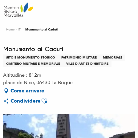
Aller
au
contenu
principal
Home – IT
Monumento ai Caduti
Monumento ai Caduti
SITO E MONUMENTO STORICO
PATRIMONIO MILITARE
MEMORIALE
CIMITERO MILITARE E MEMORIALE
VILLE D'ART ET D'HISTOIRE
Altitudine : 812m
place de Nice, 06430 La Brigue
Come arrivare
Ajouter aux favoris
Condividere