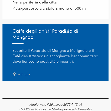
Nella periferia della città
Pista/percorso ciclabile a meno di 500 m
Caffè degli artisti Paradisio di
Morignòo
Scoprite il Paradisio di Morigno a Morignole e il
Café des Artistes: un accogliente bar comunitario
dove fioriscono creatività e incontri.
La Brigue
Aggiornato il 26 marzo 2025 A 15:44
da Office de Tourisme Menton, Riviera & Merveilles