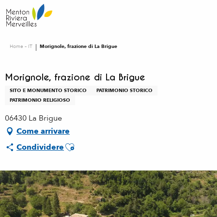
Aller
au
contenu
principal
Home – IT
Morignole, frazione di La Brigue
Morignole, frazione di La Brigue
SITO E MONUMENTO STORICO
PATRIMONIO STORICO
PATRIMONIO RELIGIOSO
06430 La Brigue
Come arrivare
Ajouter aux favoris
Condividere