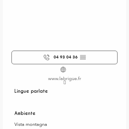
04 93 04 36
▒▒
www.labrigue.fr
Lingue parlate
Lingue parlate
Ambiente
Ambiente
Vista montagna