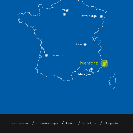
/
/
/
/
I nostri comuni
Le nostre mappe
Partner
Note legali
Mappa del sito