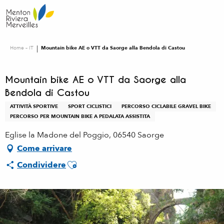
Aller
au
contenu
principal
Home – IT
Mountain bike AE o VTT da Saorge alla Bendola di Castou
Mountain bike AE o VTT da Saorge alla
Bendola di Castou
ATTIVITÀ SPORTIVE
SPORT CICLISTICI
PERCORSO CICLABILE GRAVEL BIKE
PERCORSO PER MOUNTAIN BIKE A PEDALATA ASSISTITA
Eglise la Madone del Poggio, 06540 Saorge
Come arrivare
Ajouter aux favoris
Condividere