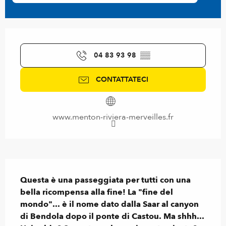
Orari e contatti
04 83 93 98
▒▒
CONTATTATECI
www.menton-riviera-merveilles.fr
Descrizione
Questa è una passeggiata per tutti con una 
bella ricompensa alla fine! La "fine del 
mondo"... è il nome dato dalla Saar al canyon 
di Bendola dopo il ponte di Castou. Ma shhh... 