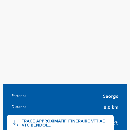
Informazioni pratiche
Partenza
Saorge
Distanza
8.0 km
Documentazione
TRACÉ APPROXIMATIF ITINÉRAIRE VTT AE
I file
VTC BENDOL...