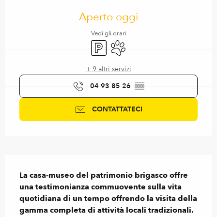
Orari e contatti
Aperto oggi
Vedi gli orari
Parcheggio
Animali ammessi
+ 9 altri servizi
04 93 85 26
▒▒
CONTATTATECI
Descrizione
La casa-museo del patrimonio brigasco offre 
una testimonianza commuovente sulla vita 
quotidiana di un tempo offrendo la visita della 
gamma completa di attività locali tradizionali.