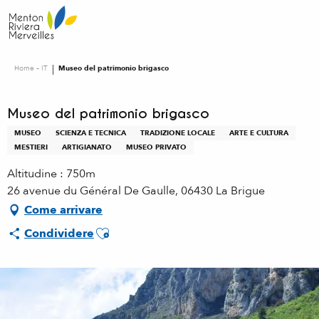
Aller
au
contenu
principal
Home – IT
Museo del patrimonio brigasco
Museo del patrimonio brigasco
MUSEO
SCIENZA E TECNICA
TRADIZIONE LOCALE
ARTE E CULTURA
MESTIERI
ARTIGIANATO
MUSEO PRIVATO
Altitudine : 750m
26 avenue du Général De Gaulle, 06430 La Brigue
Come arrivare
Ajouter aux favoris
Condividere