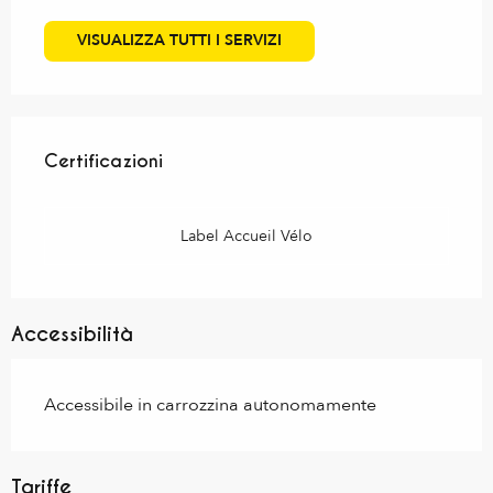
VISUALIZZA TUTTI I SERVIZI
Offerte di prestazioni
Certificazioni
Certificazioni
Label Accueil Vélo
Accessibilità
Accessibile in carrozzina autonomamente
Tariffe