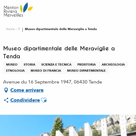
Aller
au
contenu
principal
Home – IT
Museo dipartimentale delle Meraviglie a Tenda
Museo dipartimentale delle Meraviglie a
Tenda
MUSEO
STORIA
SCIENZA E TECNICA
PREISTORIA
ARCHEOLOGIA
ETNOLOGIA
MUSEO DI FRANCIA
MUSEO DIPARTIMENTALE
Avenue du 16 Septembre 1947, 06430 Tende
Come arrivare
Ajouter aux favoris
Condividere