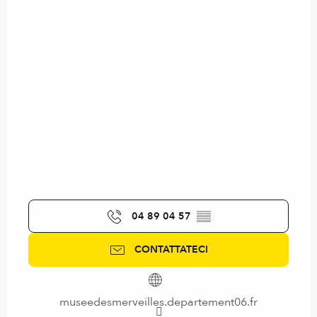
04 89 04 57
▒▒
CONTATTATECI
museedesmerveilles.departement06.fr