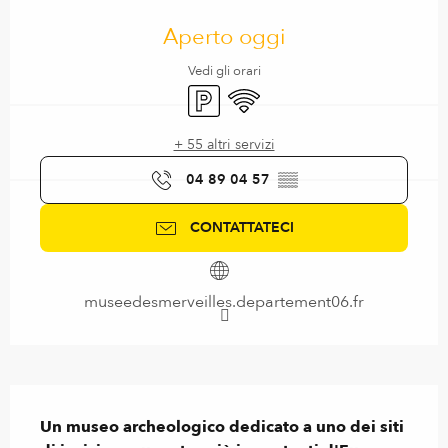
Orari e contatti
Aperto oggi
Vedi gli orari
Parcheggio
Wi-Fi
+ 55 altri servizi
04 89 04 57
▒▒
CONTATTATECI
museedesmerveilles.departement06.fr
Descrizione
Un museo archeologico dedicato a uno dei siti 