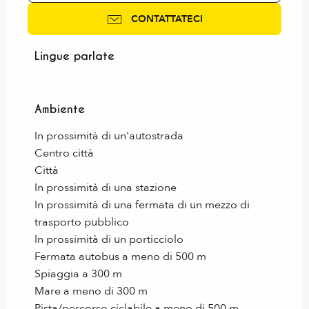
CONTATTATECI
Lingue parlate
Lingue parlate
Ambiente
Ambiente
In prossimità di un'autostrada
Centro città
Città
In prossimità di una stazione
In prossimità di una fermata di un mezzo di
trasporto pubblico
In prossimità di un porticciolo
Fermata autobus a meno di 500 m
Spiaggia a 300 m
Mare a meno di 300 m
Pista/percorso ciclabile a meno di 500 m