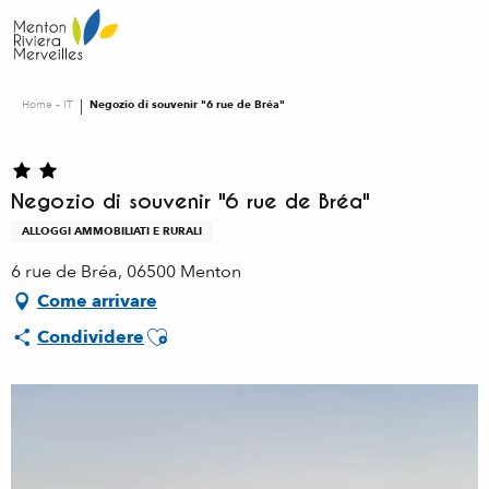
Aller
au
contenu
principal
Home – IT
Negozio di souvenir "6 rue de Bréa"
Negozio di souvenir "6 rue de Bréa"
ALLOGGI AMMOBILIATI E RURALI
6 rue de Bréa, 06500 Menton
Come arrivare
Ajouter aux favoris
Condividere