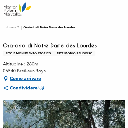
Aller
au
contenu
principal
Home – IT
Oratorio di Notre Dame des Lourdes
Oratorio di Notre Dame des Lourdes
SITO E MONUMENTO STORICO
PATRIMONIO RELIGIOSO
Altitudine : 280m
06540 Breil-sur-Roya
Come arrivare
Ajouter aux favoris
Condividere