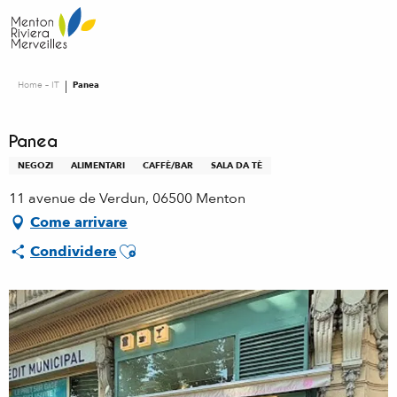
Aller
au
contenu
principal
Home – IT
Panea
Panea
NEGOZI
ALIMENTARI
CAFFÈ/BAR
SALA DA TÈ
11 avenue de Verdun, 06500 Menton
Come arrivare
Ajouter aux favoris
Condividere