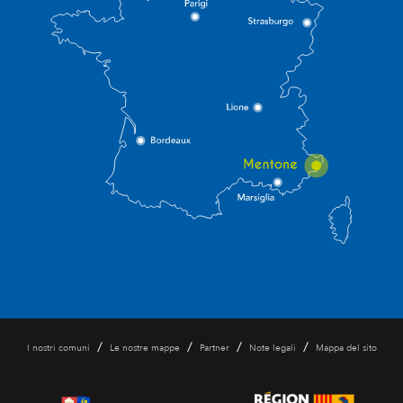
/
/
/
/
I nostri comuni
Le nostre mappe
Partner
Note legali
Mappa del sito