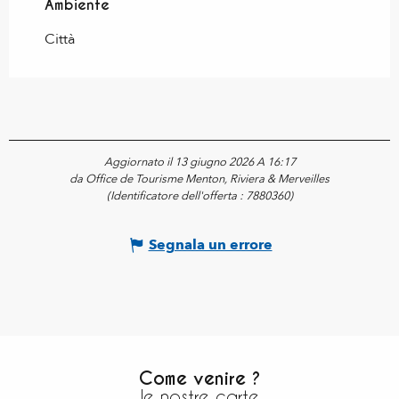
Ambiente
Ambiente
Città
Aggiornato il 13 giugno 2026 A 16:17
da Office de Tourisme Menton, Riviera & Merveilles
(Identificatore dell'offerta :
7880360
)
Segnala un errore
Come venire ?
le nostre carte