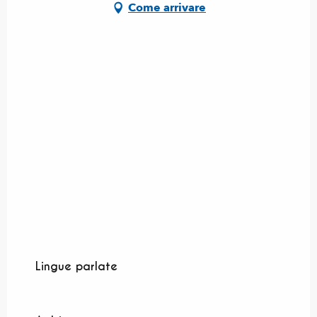
Come arrivare
Lingue parlate
Lingue parlate