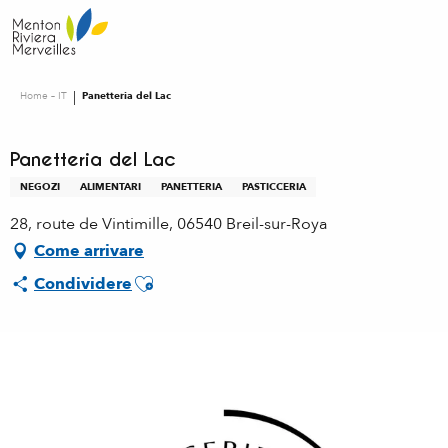
Aller
au
contenu
principal
Home – IT
Panetteria del Lac
Panetteria del Lac
NEGOZI
ALIMENTARI
PANETTERIA
PASTICCERIA
28, route de Vintimille, 06540 Breil-sur-Roya
Come arrivare
Ajouter aux favoris
Condividere