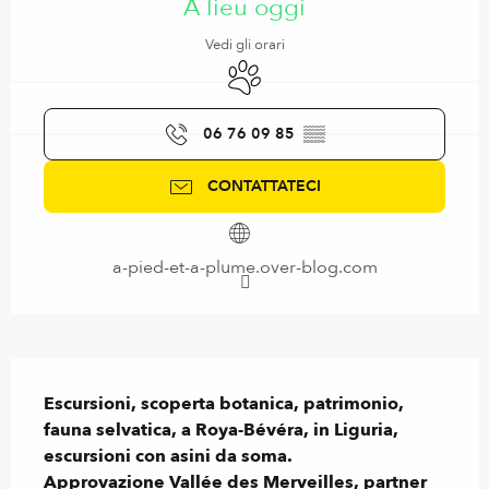
A lieu oggi
Vedi gli orari
Animali ammessi
06 76 09 85
▒▒
CONTATTATECI
a-pied-et-a-plume.over-blog.com
Descrizione
Escursioni, scoperta botanica, patrimonio, 
fauna selvatica, a Roya-Bévéra, in Liguria, 
escursioni con asini da soma.

Approvazione Vallée des Merveilles, partner 