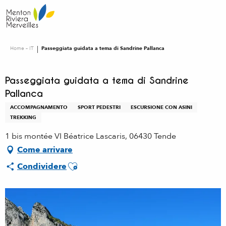
Aller
au
contenu
principal
Home – IT
Passeggiata guidata a tema di Sandrine Pallanca
Passeggiata guidata a tema di Sandrine
Pallanca
ACCOMPAGNAMENTO
SPORT PEDESTRI
ESCURSIONE CON ASINI
TREKKING
1 bis montée VI Béatrice Lascaris, 06430 Tende
Come arrivare
Ajouter aux favoris
Condividere