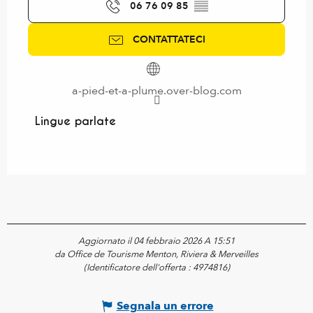
06 76 09 85
▒▒
CONTATTATECI
a-pied-et-a-plume.over-blog.com
Lingue parlate
Lingue parlate
Aggiornato il 04 febbraio 2026 A 15:51
da Office de Tourisme Menton, Riviera & Merveilles
(Identificatore dell'offerta :
4974816
)
Segnala un errore