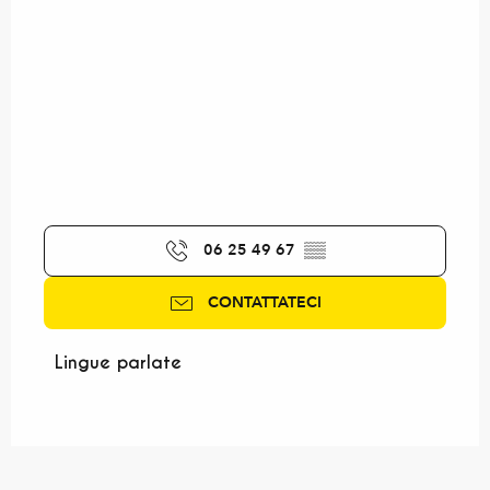
06 25 49 67
▒▒
CONTATTATECI
Lingue parlate
Lingue parlate