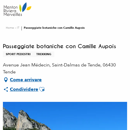
Aller
au
contenu
principal
Home – IT
Passeggiate botaniche con Camille Aupois
Passeggiate botaniche con Camille Aupois
SPORT PEDESTRI
TREKKING
Avenue Jean Médecin, Saint-Dalmas de Tende, 06430
Tende
Come arrivare
Ajouter aux favoris
Condividere