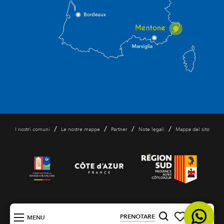
/
/
/
/
I nostri comuni
Le nostre mappe
Partner
Note legali
Mappa del sito
IT
PRENOTARE
MENU