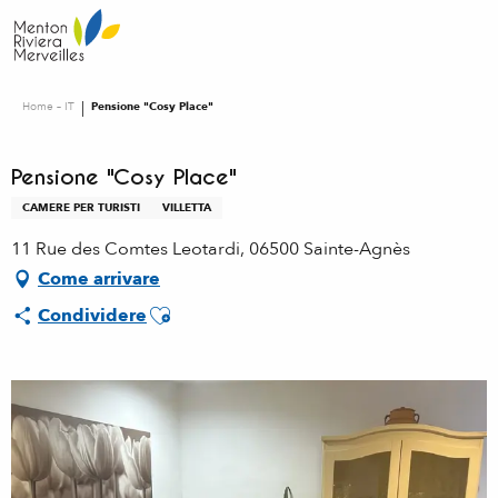
Aller
au
contenu
principal
Home – IT
Pensione "Cosy Place"
Pensione "Cosy Place"
CAMERE PER TURISTI
VILLETTA
11 Rue des Comtes Leotardi, 06500 Sainte-Agnès
Come arrivare
Ajouter aux favoris
Condividere