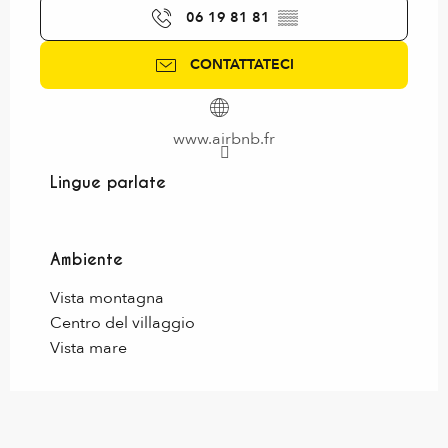
06 19 81 81
▒▒
CONTATTATECI
www.airbnb.fr
Lingue parlate
Lingue parlate
Ambiente
Ambiente
Vista montagna
Centro del villaggio
Vista mare