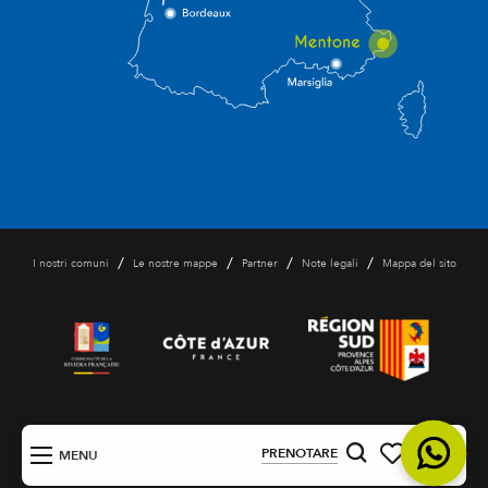
/
/
/
/
I nostri comuni
Le nostre mappe
Partner
Note legali
Mappa del sito
IT
PRENOTARE
MENU
Ricerca