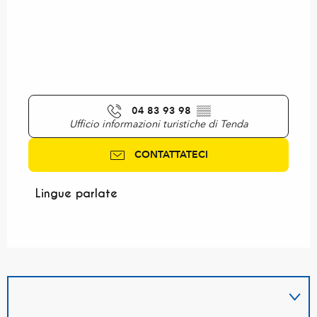
04 83 93 98
▒▒
Ufficio informazioni turistiche di Tenda
CONTATTATECI
Lingue parlate
Lingue parlate