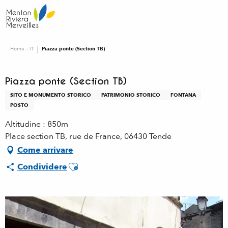
Aller
au
contenu
principal
Home – IT
Piazza ponte (Section TB)
Piazza ponte (Section TB)
SITO E MONUMENTO STORICO
PATRIMONIO STORICO
FONTANA
POSTO
Altitudine : 850m
Place section TB, rue de France, 06430 Tende
Come arrivare
Ajouter aux favoris
Condividere