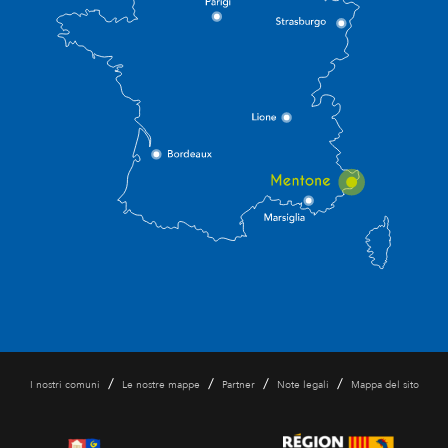
/
/
/
/
I nostri comuni
Le nostre mappe
Partner
Note legali
Mappa del sito