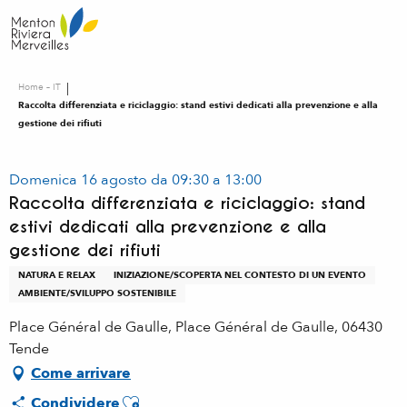
Aller
au
contenu
principal
Home – IT
Raccolta differenziata e riciclaggio: stand estivi dedicati alla prevenzione e alla
gestione dei rifiuti
Domenica 16 agosto da 09:30 a 13:00
Raccolta differenziata e riciclaggio: stand
estivi dedicati alla prevenzione e alla
gestione dei rifiuti
NATURA E RELAX
INIZIAZIONE/SCOPERTA NEL CONTESTO DI UN EVENTO
AMBIENTE/SVILUPPO SOSTENIBILE
Place Général de Gaulle, Place Général de Gaulle, 06430
Tende
Come arrivare
Ajouter aux favoris
Condividere