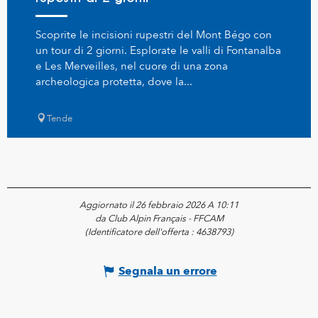
Scoprite le incisioni rupestri del Mont Bégo con
un tour di 2 giorni. Esplorate le valli di Fontanalba
e Les Merveilles, nel cuore di una zona
archeologica protetta, dove la...
Tende
Aggiornato il 26 febbraio 2026 A 10:11
da Club Alpin Français - FFCAM
(Identificatore dell'offerta :
4638793
)
Segnala un errore