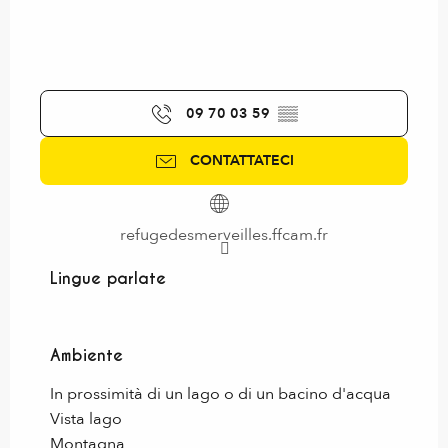
09 70 03 59
▒▒
CONTATTATECI
refugedesmerveilles.ffcam.fr
Lingue parlate
Lingue parlate
Ambiente
Ambiente
In prossimità di un lago o di un bacino d'acqua
Vista lago
Montagna