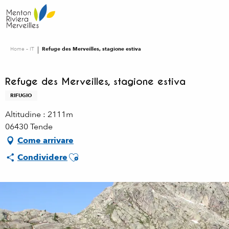
Aller
au
contenu
principal
Home – IT
Refuge des Merveilles, stagione estiva
Refuge des Merveilles, stagione estiva
RIFUGIO
Altitudine : 2111m
06430 Tende
Come arrivare
Ajouter aux favoris
Condividere