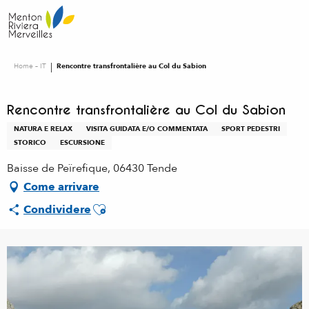
Aller
au
contenu
principal
Home – IT
Rencontre transfrontalière au Col du Sabion
Rencontre transfrontalière au Col du Sabion
NATURA E RELAX
VISITA GUIDATA E/O COMMENTATA
SPORT PEDESTRI
STORICO
ESCURSIONE
Baisse de Peïrefique, 06430 Tende
Come arrivare
Ajouter aux favoris
Condividere