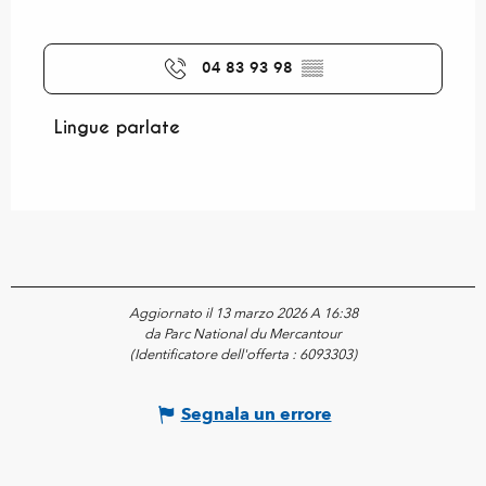
04 83 93 98
▒▒
Lingue parlate
Lingue parlate
Aggiornato il 13 marzo 2026 A 16:38
da Parc National du Mercantour
(Identificatore dell'offerta :
6093303
)
Segnala un errore