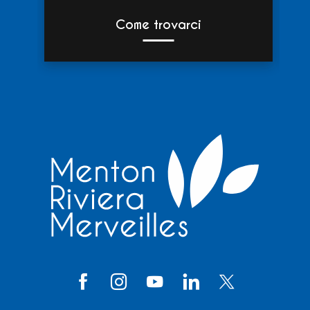
Come trovarci