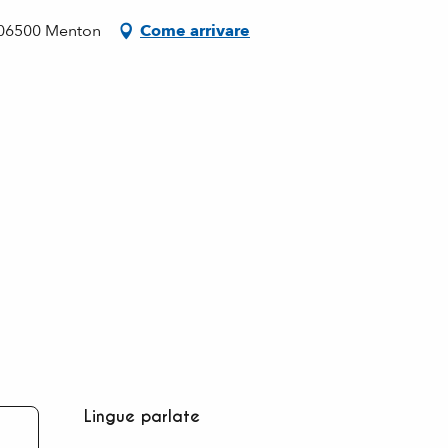
 06500 Menton
Come arrivare
Lingue parlate
Lingue parlate