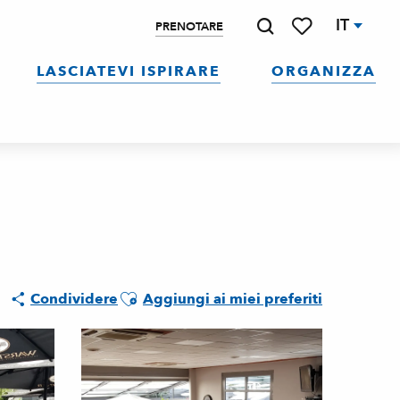
IT
PRENOTARE
Ricerca
Voir les favoris
LASCIATEVI ISPIRARE
ORGANIZZA
Ajouter aux favoris
Condividere
Aggiungi ai miei preferiti