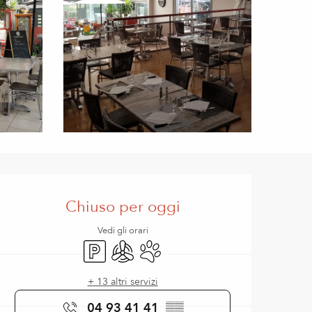
Orari e contatti
Chiuso per oggi
Vedi gli orari
Parcheggio
Aria condizionata
Animali ammessi
+ 13 altri servizi
04 93 41 41
▒▒