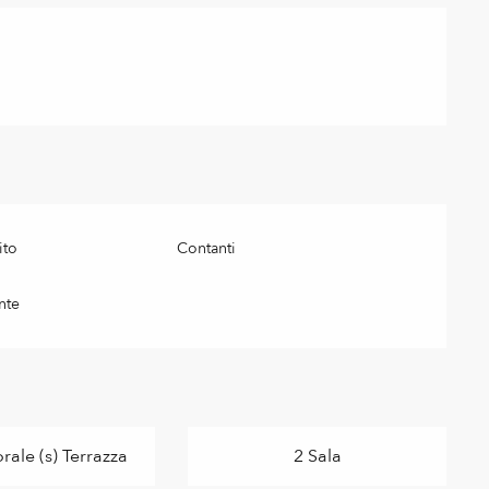
ito
Contanti
nte
ale (s) Terrazza
2 Sala