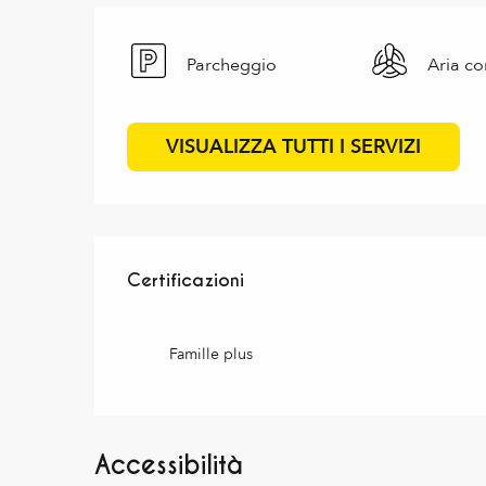
Parcheggio
Aria co
VISUALIZZA TUTTI I SERVIZI
Offerte di prestazioni
Certificazioni
Certificazioni
Famille plus
Accessibilità