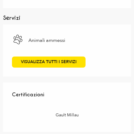
Servizi
Animali ammessi
VISUALIZZA TUTTI I SERVIZI
Offerte di prestazioni
Certificazioni
Certificazioni
Gault Millau