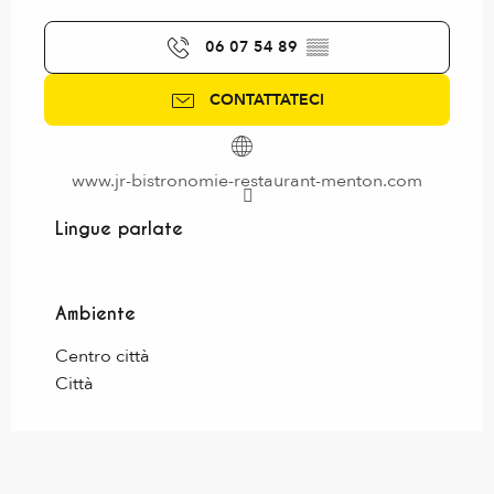
06 07 54 89
▒▒
CONTATTATECI
www.jr-bistronomie-restaurant-menton.com
Lingue parlate
Lingue parlate
Ambiente
Ambiente
Centro città
Città