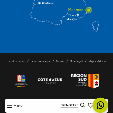
/
/
/
/
I nostri comuni
Le nostre mappe
Partner
Note legali
Mappa del sito
IT
PRENOTARE
MENU
Ricerca