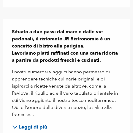
Descrizione
Situato a due passi dal mare e dalle vie 
pedonali, il ristorante JR Bistronomie è un 
concetto di bistro alla parigina.

Lavoriamo piatti raffinati con una carta ridotta 
a partire da prodotti freschi e cucinati.
I nostri numerosi viaggi ci hanno permesso di 
apprendere tecniche culinarie originali e di 
ispirarci a ricette venute da altrove, come la 
Pavlova, il Koulibiac e il vero tabulato orientale in 
cui viene aggiunto il nostro tocco mediterraneo. 
Qui è l'amore delle diverse spezie, le salse alla 
francese...
Leggi di più