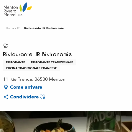
Aller
au
contenu
principal
Home – IT
Ristaurante JR Bistronomie
Ristaurante JR Bistronomie
RISTORANTE
RISTORANTE TRADIZIONALE
CUCINA TRADIZIONALE FRANCESE
11 rue Trenca, 06500 Menton
Come arrivare
Ajouter aux favoris
Condividere