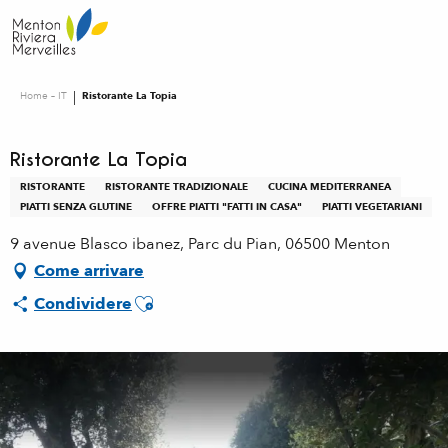
Aller
au
contenu
principal
Home – IT
Ristorante La Topia
Ristorante La Topia
RISTORANTE
RISTORANTE TRADIZIONALE
CUCINA MEDITERRANEA
PIATTI SENZA GLUTINE
OFFRE PIATTI "FATTI IN CASA"
PIATTI VEGETARIANI
9 avenue Blasco ibanez, Parc du Pian, 06500 Menton
Come arrivare
Ajouter aux favoris
Condividere