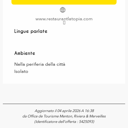
www.restaurantlatopia.com
Lingue parlate
Lingue parlate
Ambiente
Ambiente
Nella periferia della città
Isolato
Aggiornato il 04 aprile 2026 A 16:38
da Office de Tourisme Menton, Riviera & Merveilles
(Identificatore dell'offerta :
5425093
)