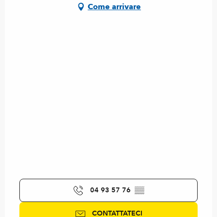
Come arrivare
04 93 57 76
▒▒
CONTATTATECI