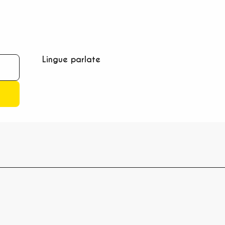
Lingue parlate
Lingue parlate