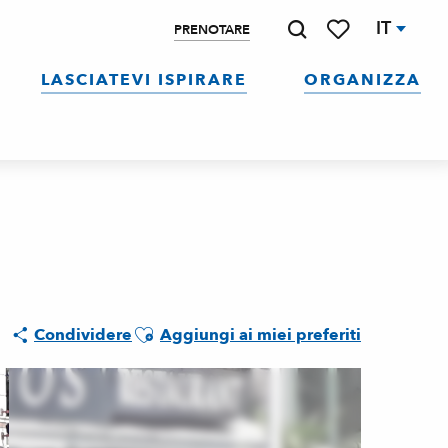
IT
PRENOTARE
Ricerca
Voir les favoris
LASCIATEVI ISPIRARE
ORGANIZZA
Ajouter aux favoris
Condividere
Aggiungi ai miei preferiti