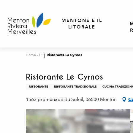
Aller
au
contenu
MENTONE E IL
principal
LITORALE
Home – IT
Ristorante Le Cyrnos
Ristorante Le Cyrnos
RISTORANTE
RISTORANTE TRADIZIONALE
CUCINA TRADIZION
1563 promenade du Soleil, 06500 Menton
C