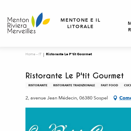
Aller
au
contenu
MENTONE E IL
principal
LITORALE
Home – IT
Ristorante Le P'tit Gourmet
Ristorante Le P'tit Gourmet
RISTORANTE
RISTORANTE TRADIZIONALE
FAST FOOD
CUC
2, avenue Jean Médecin, 06380 Sospel
Come