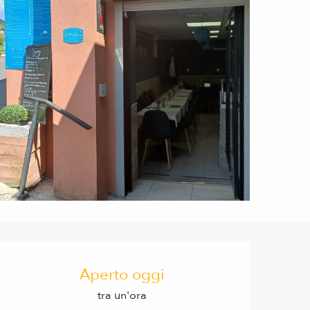
Orari e contatti
Aperto oggi
tra un'ora