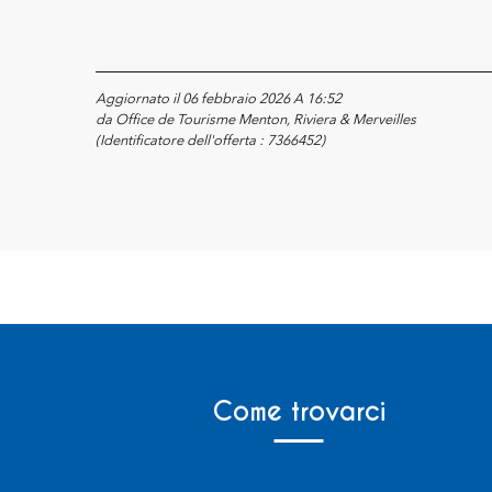
Aggiornato il 06 febbraio 2026 A 16:52
da Office de Tourisme Menton, Riviera & Merveilles
(Identificatore dell'offerta :
7366452
)
Come trovarci