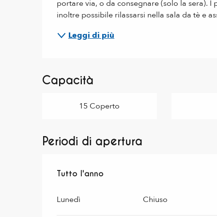
portare via, o da consegnare (solo la sera). I pi
inoltre possibile rilassarsi nella sala da tè e 
Leggi di più
Capacità
15 Coperto
Periodi di apertura
Tutto l'anno
Tutto l'anno
Lunedì
Chiuso