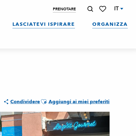
IT
PRENOTARE
Ricerca
Voir les favoris
LASCIATEVI ISPIRARE
ORGANIZZA
Ajouter aux favoris
Condividere
Aggiungi ai miei preferiti