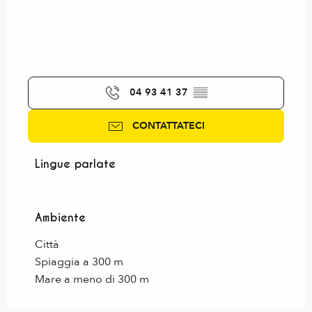
04 93 41 37
▒▒
CONTATTATECI
Lingue parlate
Lingue parlate
Ambiente
Ambiente
Città
Spiaggia a 300 m
Mare a meno di 300 m