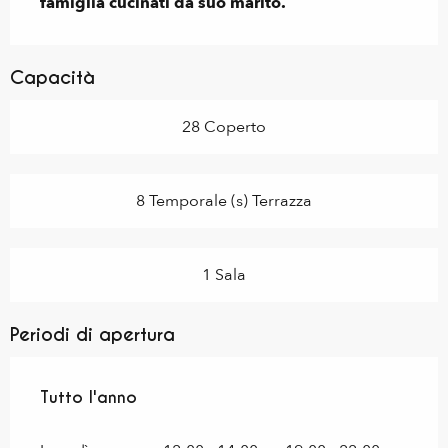
famiglia cucinati da suo marito.
Capacità
28 Coperto
8 Temporale (s) Terrazza
1 Sala
Periodi di apertura
Tutto l'anno
Tutto l'anno