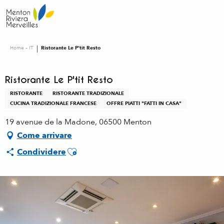
Aller
au
contenu
principal
Home – IT
Ristorante Le P'tit Resto
Ristorante Le P'tit Resto
RISTORANTE
RISTORANTE TRADIZIONALE
CUCINA TRADIZIONALE FRANCESE
OFFRE PIATTI "FATTI IN CASA"
19 avenue de la Madone, 06500 Menton
Come arrivare
Ajouter aux favoris
Condividere