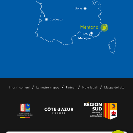
/
/
/
/
I nostri comuni
Le nostre mappe
Partner
Note legali
Mappa del sito