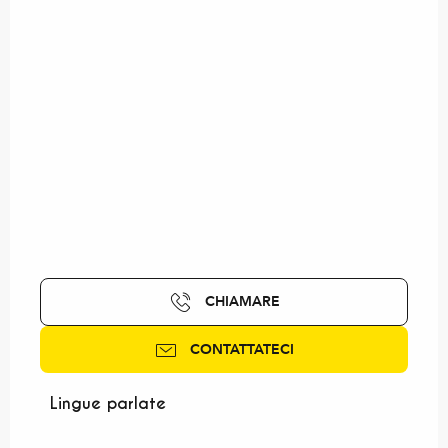
CHIAMARE
CONTATTATECI
Lingue parlate
Lingue parlate