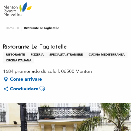
Aller
au
contenu
principal
Home – IT
Ristorante Le Tagliatelle
Ristorante Le Tagliatelle
RISTORANTE
PIZZERIA
SPECIALITÀ STRANIERE
CUCINA MEDITERRANEA
CUCINA ITALIANA
1684 promenade du soleil, 06500 Menton
Come arrivare
Ajouter aux favoris
Condividere