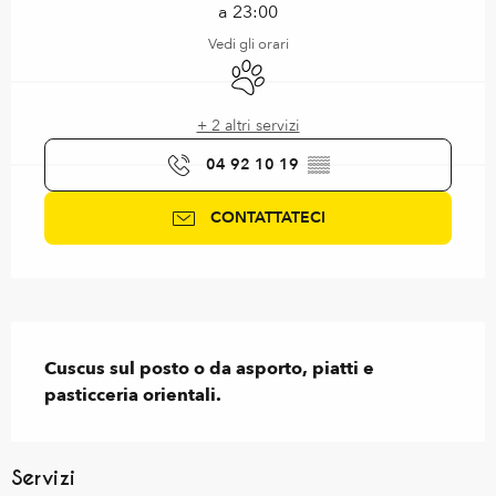
a 23:00
Vedi gli orari
Animali ammessi
+ 2 altri servizi
04 92 10 19
▒▒
CONTATTATECI
Descrizione
Cuscus sul posto o da asporto, piatti e 
pasticceria orientali.
Servizi