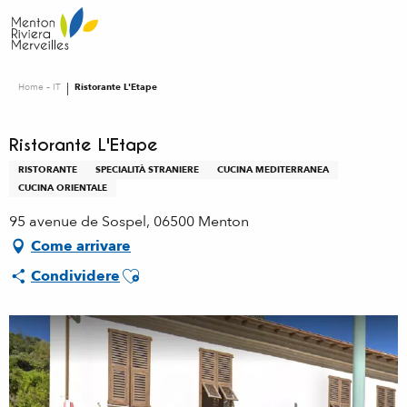
Aller
au
contenu
principal
Home – IT
Ristorante L'Etape
Ristorante L'Etape
RISTORANTE
SPECIALITÀ STRANIERE
CUCINA MEDITERRANEA
CUCINA ORIENTALE
95 avenue de Sospel, 06500 Menton
Come arrivare
Ajouter aux favoris
Condividere