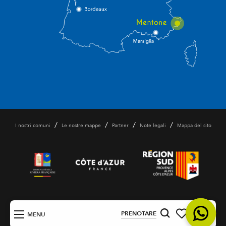
/
/
/
/
I nostri comuni
Le nostre mappe
Partner
Note legali
Mappa del sito
IT
PRENOTARE
MENU
Ricerca