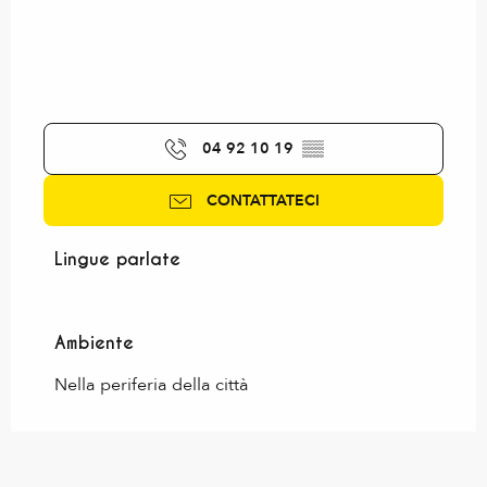
04 92 10 19
▒▒
CONTATTATECI
Lingue parlate
Lingue parlate
Ambiente
Ambiente
Nella periferia della città