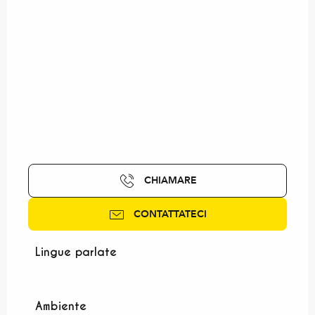
CHIAMARE
CONTATTATECI
Lingue parlate
Lingue parlate
Ambiente
Ambiente