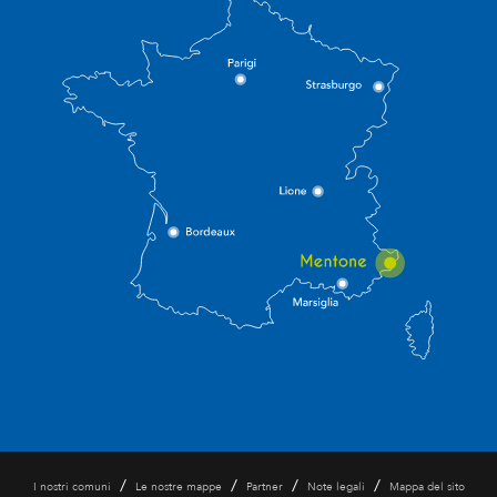
/
/
/
/
I nostri comuni
Le nostre mappe
Partner
Note legali
Mappa del sito