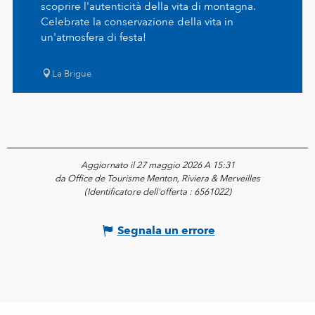
scoprire l'autenticità della vita di montagna.
Celebrate la conservazione della vita in
un'atmosfera di festa!
La Brigue
Aggiornato il 27 maggio 2026 A 15:31
da Office de Tourisme Menton, Riviera & Merveilles
(Identificatore dell'offerta :
6561022
)
Segnala un errore