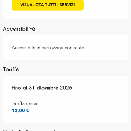
VISUALIZZA TUTTI I SERVIZI
Accessibilità
Accessibile in carrozzina con aiuto
Tariffe
Dal
Fino al
1 dicembre 2025
31 dicembre 2026
al
31 dicembre 2026
Tariffa unica
12,00 €