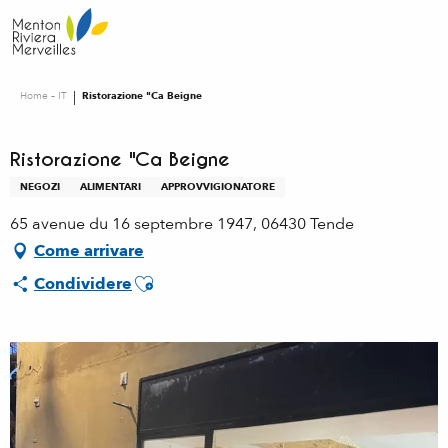
Aller
au
contenu
principal
Home – IT
Ristorazione "Ca Beigne
Ristorazione "Ca Beigne
NEGOZI
ALIMENTARI
APPROVVIGIONATORE
65 avenue du 16 septembre 1947, 06430 Tende
Come arrivare
Ajouter aux favoris
Condividere