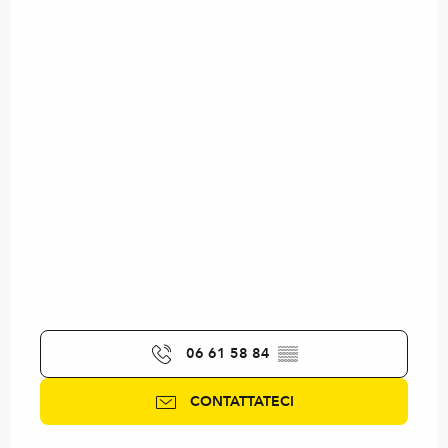
06 61 58 84
▒▒
CONTATTATECI