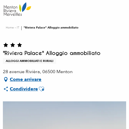
Aller
au
contenu
principal
Home – IT
"Riviera Palace" Alloggio ammobiliato
"Riviera Palace" Alloggio ammobiliato
ALLOGGI AMMOBILIATI E RURALI
28 avenue Rivièra, 06500 Menton
Come arrivare
Ajouter aux favoris
Condividere