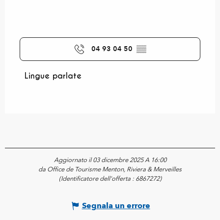
04 93 04 50
▒▒
Lingue parlate
Lingue parlate
Aggiornato il 03 dicembre 2025 A 16:00
da Office de Tourisme Menton, Riviera & Merveilles
(Identificatore dell'offerta :
6867272
)
Segnala un errore