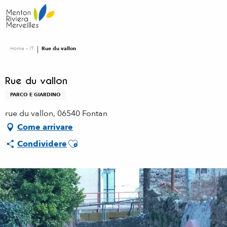
Aller
au
contenu
principal
Home – IT
Rue du vallon
Rue du vallon
PARCO E GIARDINO
rue du vallon, 06540 Fontan
Come arrivare
Ajouter aux favoris
Condividere