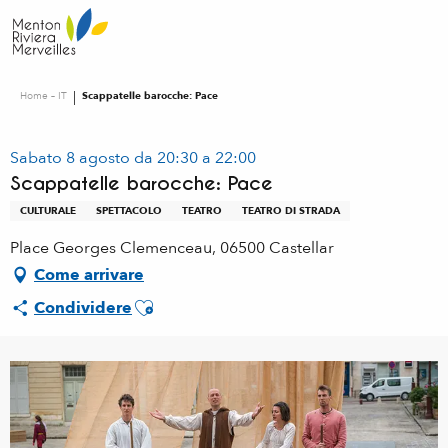
Aller
au
contenu
principal
Home – IT
Scappatelle barocche: Pace
Sabato 8 agosto da 20:30 a 22:00
Scappatelle barocche: Pace
CULTURALE
SPETTACOLO
TEATRO
TEATRO DI STRADA
Place Georges Clemenceau, 06500 Castellar
Come arrivare
Ajouter aux favoris
Condividere