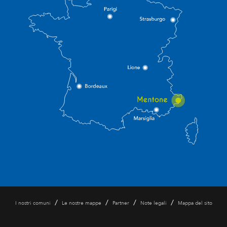
/
/
/
/
I nostri comuni
Le nostre mappe
Partner
Note legali
Mappa del sito