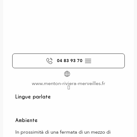
04 83 93 70
▒▒
www.menton-riviera-merveilles.fr
Lingue parlate
Lingue parlate
Ambiente
Ambiente
In prossimità di una fermata di un mezzo di