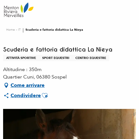
Aller
au
contenu
principal
Home – IT
Scuderia e fattoria didattica La Nieya
Scuderia e fattoria didattica La Nieya
ATTIVITÀ SPORTIVE
SPORT EQUESTRI
CENTRO EQUESTRE
Altitudine : 350m
Quartier Cuni, 06380 Sospel
Come arrivare
Ajouter aux favoris
Condividere