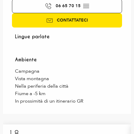
06 65 70 15
▒▒
CONTATTATECI
Lingue parlate
Lingue parlate
Ambiente
Ambiente
Campagna
Vista montagna
Nella periferia della città
Fiume a -5 km
In prossimità di un itinerario GR
18