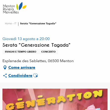
Aller
au
contenu
principal
Home – IT
Serata “Generazione Tagada”
Giovedì 13 agosto a 20:00
Serata “Generazione Tagada”
SVAGHI E TEMPO LIBERO
CONCERTO
Esplanade des Sablettes, 06500 Menton
Come arrivare
Ajouter aux favoris
Condividere