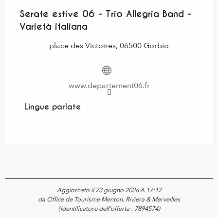
Serate estive 06 - Trio Allegria Band -
Varietà italiana
place des Victoires, 06500 Gorbio
www.departement06.fr
Lingue parlate
Lingue parlate
Aggiornato il 23 giugno 2026 A 17:12
da Office de Tourisme Menton, Riviera & Merveilles
(Identificatore dell'offerta :
7894574
)