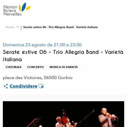
Aller
au
contenu
principal
Home – IT
Serate estive 06 - Trio Allegria Band - Varietà italiana
Domenica 23 agosto da 21:00 a 23:00
Serate estive 06 - Trio Allegria Band - Varietà
italiana
CULTURALE
CONCERTO
MUSICA DI VARIETÀ
place des Victoires, 06500 Gorbio
Ajouter aux favoris
Condividere